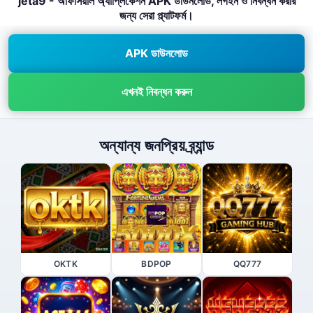
jeta9 - অফিসিয়াল অ্যাপ্লিকেশন APK ডাউনলোড, লগইন ও নিবন্ধন করার
জন্য সেরা প্ল্যাটফর্ম।
APK ডাউনলোড
এখনই নিবন্ধন করুন
অন্যান্য জনপ্রিয় ব্র্যান্ড
OKTK
BDPOP
QQ777