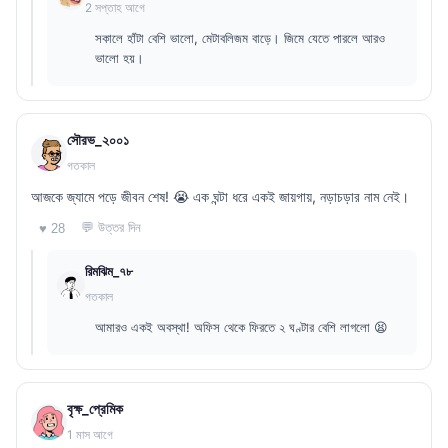
2 সপ্তাহ আগে
সকালে হাঁটা বেশি ভালো, মেটাবলিজম বাড়ে। জিমে যেতে পারলে আরও
ভালো হয়।
সৌরভ_২০০১
গতকাল
আজকে জ্যামে পড়ে জীবন শেষ! 😭 এক ঘন্টা ধরে একই জায়গায়, নড়াচড়ার নাম নেই।
💬 উত্তর দিন
♥ 28
রিমঝিম_৭৮
গতকাল
আমারও একই অবস্থা! অফিস থেকে ফিরতে ২ ঘণ্টার বেশি লাগলো 😫
বৃক্ষ_প্রেমিক
1 মাস আগে