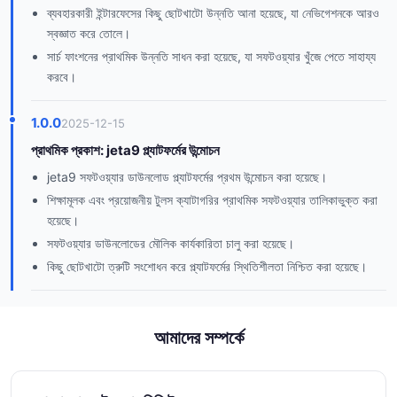
ব্যবহারকারী ইন্টারফেসের কিছু ছোটখাটো উন্নতি আনা হয়েছে, যা নেভিগেশনকে আরও
স্বজ্ঞাত করে তোলে।
সার্চ ফাংশনের প্রাথমিক উন্নতি সাধন করা হয়েছে, যা সফটওয়্যার খুঁজে পেতে সাহায্য
করবে।
1.0.0
2025-12-15
প্রাথমিক প্রকাশ: jeta9 প্ল্যাটফর্মের উন্মোচন
jeta9 সফটওয়্যার ডাউনলোড প্ল্যাটফর্মের প্রথম উন্মোচন করা হয়েছে।
শিক্ষামূলক এবং প্রয়োজনীয় টুলস ক্যাটাগরির প্রাথমিক সফটওয়্যার তালিকাভুক্ত করা
হয়েছে।
সফটওয়্যার ডাউনলোডের মৌলিক কার্যকারিতা চালু করা হয়েছে।
কিছু ছোটখাটো ত্রুটি সংশোধন করে প্ল্যাটফর্মের স্থিতিশীলতা নিশ্চিত করা হয়েছে।
আমাদের সম্পর্কে