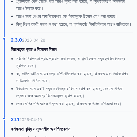
প্ল্যাটফর্মের পেজ লোডিং গতি আরও দ্রুত করা হয়েছে, যা ব্যবহারকারীর অভিজ্ঞতা
আরও উন্নত করে।
আরও ভাষা শেখার অ্যাপ্লিকেশন এবং শিক্ষামূলক রিসোর্স যোগ করা হয়েছে।
কিছু বিরল ত্রুটি সংশোধন করা হয়েছে, যা প্ল্যাটফর্মের স্থিতিশীলতা আরও বাড়িয়েছে।
2.3.0
2026-04-28
নিরাপত্তা প্যাচ ও বিনোদন বিভাগ
সর্বশেষ নিরাপত্তা প্যাচ প্রয়োগ করা হয়েছে, যা প্ল্যাটফর্মকে নতুন হুমকির বিরুদ্ধে
সুরক্ষিত রাখে।
বড় ফাইল ডাউনলোডের জন্য অপ্টিমাইজেশন করা হয়েছে, যা দ্রুত এবং নির্ভরযোগ্য
ডাউনলোড নিশ্চিত করে।
'বিনোদন' নামে একটি নতুন সফটওয়্যার বিভাগ যোগ করা হয়েছে, যেখানে মিডিয়া
প্লেয়ার এবং অন্যান্য বিনোদনমূলক অ্যাপ রয়েছে।
পেজ লোডিং গতি আরও উন্নত করা হয়েছে, যা দ্রুত ব্রাউজিং অভিজ্ঞতা দেয়।
2.1.1
2026-04-10
কর্মক্ষমতা বৃদ্ধি ও সৃজনশীল অ্যাপ্লিকেশন