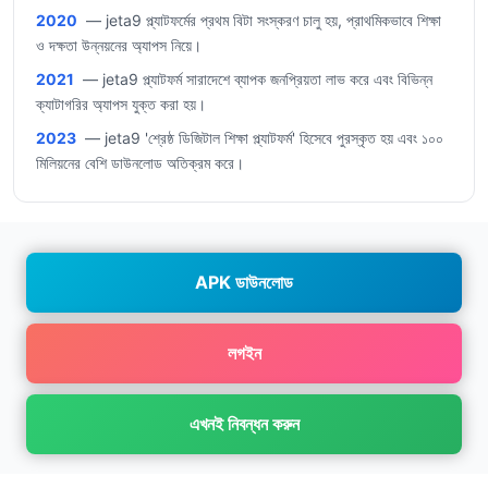
2020
— jeta9 প্ল্যাটফর্মের প্রথম বিটা সংস্করণ চালু হয়, প্রাথমিকভাবে শিক্ষা
ও দক্ষতা উন্নয়নের অ্যাপস নিয়ে।
2021
— jeta9 প্ল্যাটফর্ম সারাদেশে ব্যাপক জনপ্রিয়তা লাভ করে এবং বিভিন্ন
ক্যাটাগরির অ্যাপস যুক্ত করা হয়।
2023
— jeta9 'শ্রেষ্ঠ ডিজিটাল শিক্ষা প্ল্যাটফর্ম' হিসেবে পুরস্কৃত হয় এবং ১০০
মিলিয়নের বেশি ডাউনলোড অতিক্রম করে।
APK ডাউনলোড
লগইন
এখনই নিবন্ধন করুন