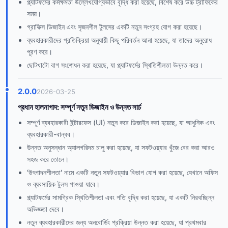
প্ল্যাটফর্মের কর্মক্ষমতা উল্লেখযোগ্যভাবে বৃদ্ধি করা হয়েছে, বিশেষ করে উচ্চ ট্রাফিকের
সময়।
গ্রাফিক্স ডিজাইন এবং সৃজনশীল টুলসের একটি নতুন সংগ্রহ যোগ করা হয়েছে।
ব্যবহারকারীদের প্রতিক্রিয়া অনুযায়ী কিছু পরিবর্তন আনা হয়েছে, যা তাদের অনুরোধ
পূরণ করে।
ছোটখাটো বাগ সংশোধন করা হয়েছে, যা প্ল্যাটফর্মের স্থিতিশীলতা উন্নত করে।
2.0.0
2026-03-25
প্রধান হালনাগাদ: সম্পূর্ণ নতুন ডিজাইন ও উন্নত সার্চ
সম্পূর্ণ ব্যবহারকারী ইন্টারফেস (UI) নতুন করে ডিজাইন করা হয়েছে, যা আধুনিক এবং
ব্যবহারকারী-বান্ধব।
উন্নত অনুসন্ধান অ্যালগরিদম চালু করা হয়েছে, যা সফটওয়্যার খুঁজে বের করা আরও
সহজ করে তোলে।
'উৎপাদনশীলতা' নামে একটি নতুন সফটওয়্যার বিভাগ যোগ করা হয়েছে, যেখানে অফিস
ও ব্যবসায়িক টুলস পাওয়া যাবে।
প্ল্যাটফর্মের সামগ্রিক স্থিতিশীলতা এবং গতি বৃদ্ধি করা হয়েছে, যা একটি নিরবচ্ছিন্ন
অভিজ্ঞতা দেবে।
নতুন ব্যবহারকারীদের জন্য অনবোর্ডিং প্রক্রিয়া উন্নত করা হয়েছে, যা প্রথমবার