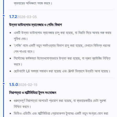
ব্যবহারের অভিজ্ঞতা সহজ করবে।
1.7.2
2026-03-05
উন্নত ডাউনলোড ম্যানেজার ও গেমিং বিভাগ
একটি উন্নত ডাউনলোড ম্যানেজার চালু করা হয়েছে, যা বিরতি দিয়ে আবার শুরু করার
সুবিধা দেয়।
'গেমিং' নামে একটি নতুন সফটওয়্যার বিভাগ চালু করা হয়েছে, যেখানে বিভিন্ন ধরনের
গেম পাওয়া যাবে।
সিস্টেমের কর্মক্ষমতা উল্লেখযোগ্যভাবে উন্নত করা হয়েছে, যা দ্রুত ব্রাউজিং নিশ্চিত
করবে।
ছোটখাটো UI সমস্যা সমাধান করা হয়েছে এবং টেক্সট বিন্যাসে উন্নতি আনা হয়েছে।
1.5.0
2026-02-15
নিরাপত্তা ও মাল্টিমিডিয়া টুলস সংযোজন
গুরুত্বপূর্ণ নিরাপত্তা আপডেট প্রয়োগ করা হয়েছে, যা ব্যবহারকারীর ডেটা সুরক্ষা
নিশ্চিত করবে।
ভিডিও এডিটিং এবং মাল্টিমিডিয়া প্রোডাকশন টুলসের একটি নতুন সংগ্রহ যোগ করা