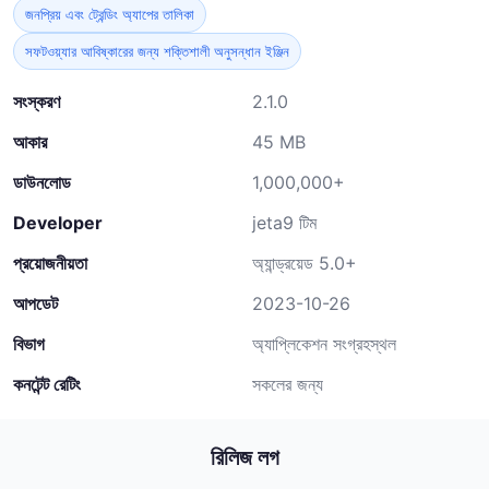
জনপ্রিয় এবং ট্রেন্ডিং অ্যাপের তালিকা
সফটওয়্যার আবিষ্কারের জন্য শক্তিশালী অনুসন্ধান ইঞ্জিন
সংস্করণ
2.1.0
আকার
45 MB
ডাউনলোড
1,000,000+
Developer
jeta9 টিম
প্রয়োজনীয়তা
অ্যান্ড্রয়েড 5.0+
আপডেট
2023-10-26
বিভাগ
অ্যাপ্লিকেশন সংগ্রহস্থল
কনটেন্ট রেটিং
সকলের জন্য
রিলিজ লগ