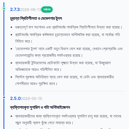
2.7.3
2026-06-13
সর্বশেষ
চূড়ান্ত স্থিতিশীলতা ও ডেভেলপার টুলস
গুরুত্বপূর্ণ বাগ সংশোধন এবং প্ল্যাটফর্মের সামগ্রিক স্থিতিশীলতা উন্নত করা হয়েছে।
প্ল্যাটফর্মের সামগ্রিক কর্মক্ষমতা চূড়ান্তভাবে অপ্টিমাইজ করা হয়েছে, যা সর্বোচ্চ গতি
নিশ্চিত করে।
'ডেভেলপার টুলস' নামে একটি নতুন বিভাগ যোগ করা হয়েছে, যেখানে প্রোগ্রামিং এবং
ডেভেলপমেন্টের জন্য প্রয়োজনীয় সফটওয়্যার রয়েছে।
ব্যবহারকারী ইন্টারফেসের ছোটখাটো সূক্ষ্মতা উন্নত করা হয়েছে, যা ভিজ্যুয়াল
অভিজ্ঞতাকে আরও পরিশীলিত করে।
সিস্টেম সুরক্ষায় অতিরিক্ত স্তর যোগ করা হয়েছে, যা ডেটা এবং ব্যবহারকারীর
গোপনীয়তা আরও সুরক্ষিত রাখে।
2.5.0
2026-05-15
ব্যক্তিগতকৃত সুপারিশ ও গতি অপ্টিমাইজেশন
ব্যবহারকারীদের জন্য ব্যক্তিগতকৃত সফটওয়্যার সুপারিশ চালু করা হয়েছে, যা তাদের
পছন্দ অনুযায়ী অ্যাপ খুঁজে পেতে সাহায্য করে।