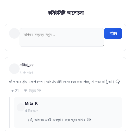
কমিউনিটি আলোচনা
পাঠান
নাহিদা_৮৮
4 দিন আগে
হঠাৎ করে ঠান্ডা লেগে গেল। আবহাওয়াটা কেমন যেন হয়ে গেছে, না গরম না ঠান্ডা। 🤒
💬 উত্তর দিন
♥ 21
Mita_K
4 দিন আগে
হ্যাঁ, আমারও একই অবস্থা। জ্বর জ্বর লাগছে 🤧