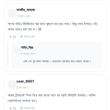
তানভীর_আহমেদ
1 সপ্তাহ আগে
পাশের বাড়ির মিউজিকের শব্দে রাতে ঘুমানো দায় হয়ে গেছে। কিছু বলার উপায়ও নেই,
আবার সহ্যও করা যায় না। 😠
💬 উত্তর দিন
♥ 32
শান্তি_প্রিয়
1 সপ্তাহ আগে
এটা তো খুব কমন সমস্যা। হেডফোন ব্যবহার করে দেখতে পারেন।
user_9901
5 দিন আগে
আমার ইন্টারনেট স্পিড নিয়ে আর ভালো লাগে না! প্রতি মিনিটেই বাফারিং। সার্ভিস
প্রোভাইডার বদলাতে হবে।
💬 উত্তর দিন
♥ 35